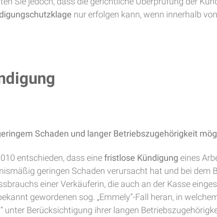
ten Sie jedoch, dass die gerichtliche Überprüfung der K
digungschutzklage
nur erfolgen kann, wenn innerhalb vo
ündigung
 geringem Schaden und langer Betriebszugehörigkeit mög
.2010 entschieden, dass eine
fristlose Kündigung
eines Arb
tnismäßig geringen Schaden verursacht hat und bei dem Bet
brauchs einer Verkäuferin, die auch an der Kasse eingeset
bekannt gewordenen sog. „Emmely“-Fall heran, in welchem
t“ unter Berücksichtigung ihrer langen Betriebszugehörig