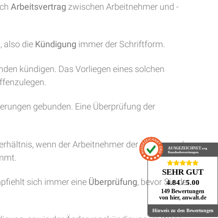
uch
Arbeitsvertrag
zwischen Arbeitnehmer und -
 also die
Kündigung
immer der Schriftform.
nden kündigen. Das Vorliegen eines solchen
ffenzulegen.
rderungen gebunden. Eine Überprüfung der
verhältnis, wenn der Arbeitnehmer der Änderung des
AUSGEZEICHNET
.org
Kundenbewertungen
immt.
SEHR GUT
fiehlt sich immer eine
Überprüfung
, bevor Sie der
4.84
/ 5.00
149 Bewertungen
von hier, anwalt.de
Hinweis zu den Bewertungen