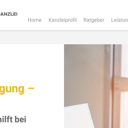
Home
Kanzleiprofil
Ratgeber
Leistu
igung –
lft bei