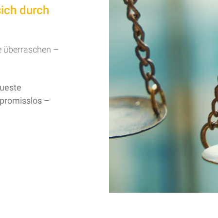
sich durch
ge überraschen –
eueste
promisslos –