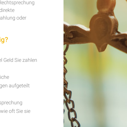
e Rechtsprechung
direkte
zahlung oder
ig?
l Geld Sie zahlen
iche
en aufgeteilt
tsprechung
ie oft Sie sie