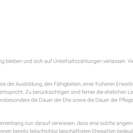
g bleiben und sich auf Unterhaltszahlungen verlassen. Vie
sie der Ausbildung, den Fähigkeiten, einer früheren Erwer
spricht. Zu berücksichtigen sind ferner die ehelichen L
d insbesondere die Dauer der Ehe sowie die Dauer der Pfle
menhang nun darauf verwiesen, dass eine solche angeme
inen bereits teilschichtig beschäftigten Ehegatten bedeut