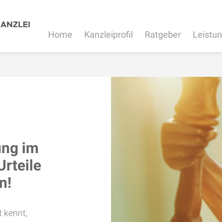
Home
Kanzleiprofil
Ratgeber
Leistu
ung im
Urteile
n!
t kennt,